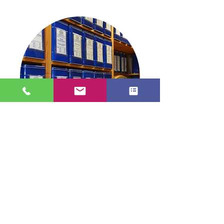
Blick in die Dose
TEE in Stade
info@tee-in-stade.de
04141 2991