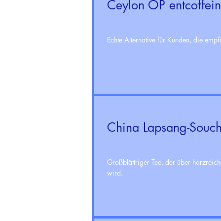
Ceylon OP entcoffein
Echte Alternative für Kunden, die empf
China Lapsang-Souc
Großblättriger Tee, der über harzreic
wird.