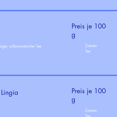
Preis je 100
g
Zutaten:
ziger, vollaromatischer Tee
Tee
Preis je 100
Lingia
g
Zutaten:
Tee