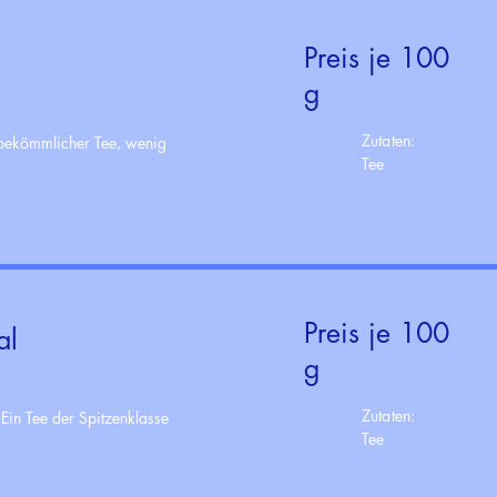
Preis je 100
g
Zutaten:
r bekömmlicher Tee, wenig
Tee
Preis je 100
al
g
Zutaten:
 Ein Tee der Spitzenklasse
Tee