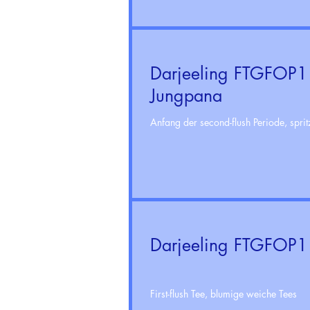
Darjeeling FTGFOP1
Jungpana
Anfang der second-flush Periode, sprit
Darjeeling FTGFOP1 
First-flush Tee, blumige weiche Tees