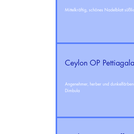
Mittelkräftig, schönes Nadelblatt süß
Ceylon OP Pettiagal
Angenehmer, herber und dunkelfärben
Dimbula