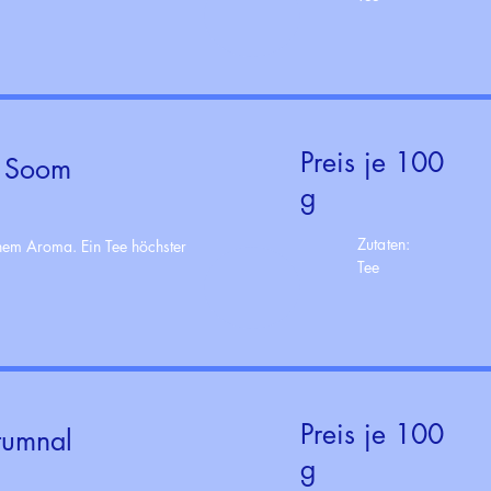
Preis je 100
1 Soom
g
Zutaten:
chem Aroma. Ein Tee höchster
Tee
Preis je 100
tumnal
g