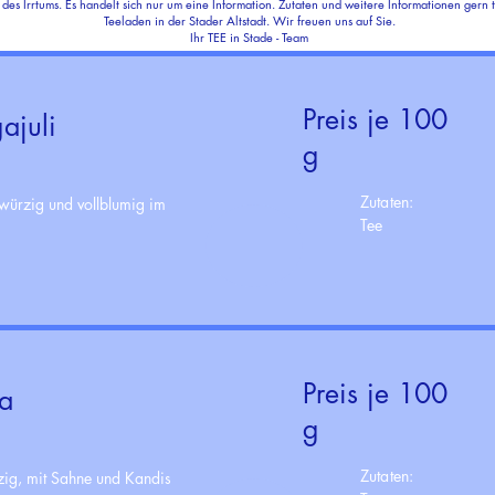
 des Irrtums. Es handelt sich nur um eine Information. Zutaten und weitere Informationen gern
Teeladen in der Stader Altstadt. Wir freuen uns auf Sie.
Ihr TEE in Stade - Team
Preis je 100
juli
g
Zutaten:
 würzig und vollblumig im
Tee
Preis je 100
a
g
Zutaten:
rzig, mit Sahne und Kandis