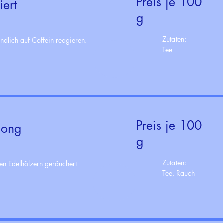
Preis je 100
iert
g
Zutaten:
indlich auf Coffein reagieren.
Tee
Preis je 100
hong
g
Zutaten:
hen Edelhölzern geräuchert
Tee, Rauch