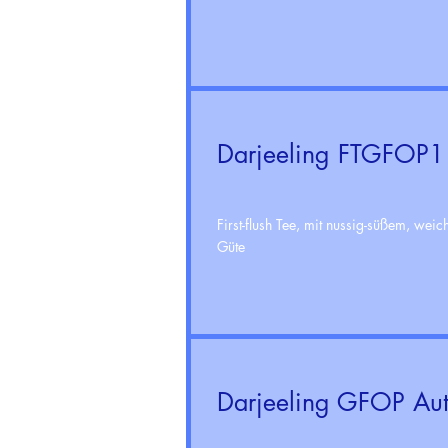
Darjeeling FTGFOP
First-flush Tee, mit nussig-süßem, wei
Güte
Darjeeling GFOP Au