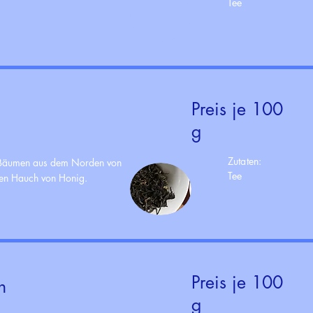
Tee
Preis je 100
g
Zutaten:
ee-Bäumen aus dem Norden von
Tee
nen Hauch von Honig.
Preis je 100
h
g