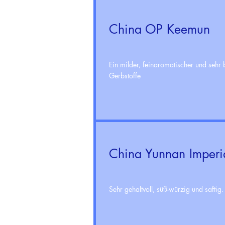
China OP Keemun
Ein milder, feinaromatischer und seh
Gerbstoffe
China Yunnan Imperi
Sehr gehaltvoll, süß-würzig und saftig.