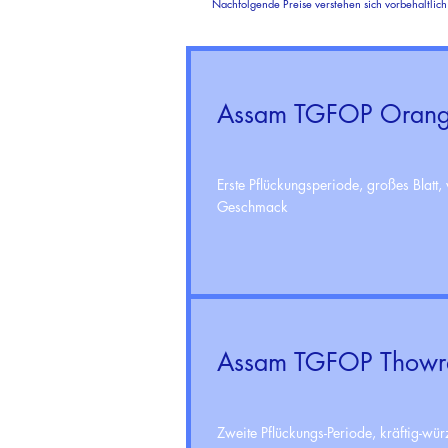
Nachfolgende Preise verstehen sich vorbehaltlich
Assam TGFOP Oranga
Erste Pflückungsperiode, großes Blatt,
Geschmack
Assam TGFOP Thowr
Zweite Pflückungs-Periode, kräftig-wü