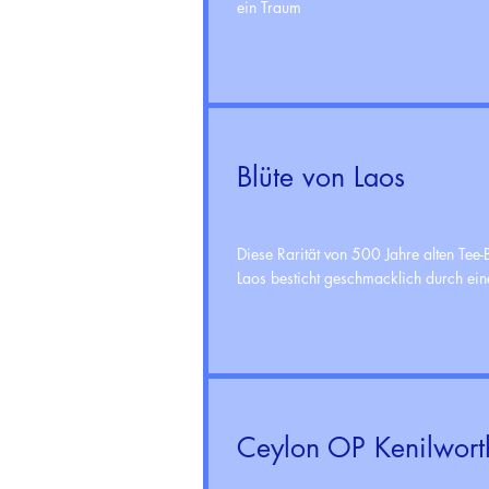
ein Traum
Blüte von Laos
Diese Rarität von 500 Jahre alten T
Laos besticht geschmacklich durch ei
Ceylon OP Kenilwort