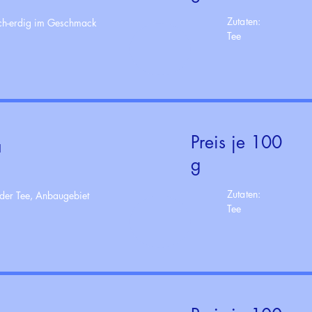
Zutaten:
lich-erdig im Geschmack
Tee
Preis je 100
a
g
Zutaten:
der Tee, Anbaugebiet
Tee