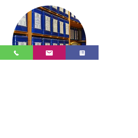
TEE in Stade
info@tee-in-stade.de
04141 2991