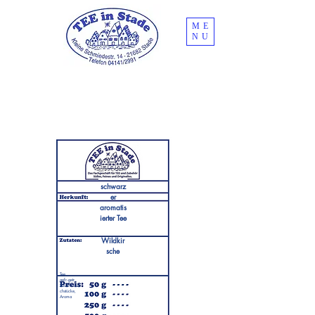
ME
NU
schwarz
er
aromatis
ierter Tee
Wildkir
sche
Tee,
gefr.-getr.
Sauerkirs
chstücke,
Aroma