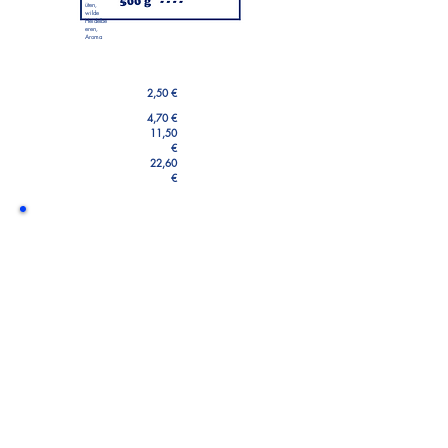
üten,
wilde
Heidelbe
eren,
Aroma
2,50 €
4,70 €
11,50
€
22,60
€