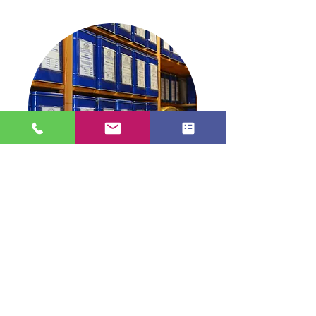
Blick in die Dose
TEE in Stade
info@tee-in-stade.de
04141 2991