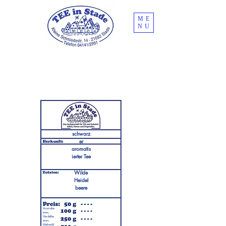
ME
NU
schwarz
er
aromatis
ierter Tee
Wilde
Heidel
beere
Tee,
Aroniabe
eren,
Heidelbe
eren,
Malvenbl