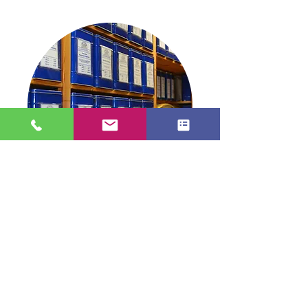
Blick in die Dose
TEE in Stade
info@tee-in-stade.de
04141 2991