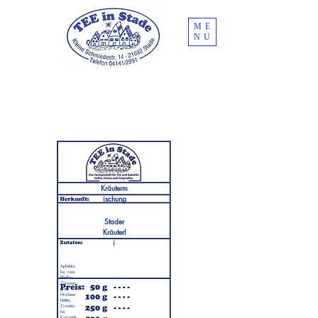
ME
NU
Kräuterm
ischung
Stader
Kräuterl
i
Apfelstüc
ke, rosa
Pfeffer,
Zitronen
gras,
Himbeer
blätter,
Zimtstüc
ke,
Koriande