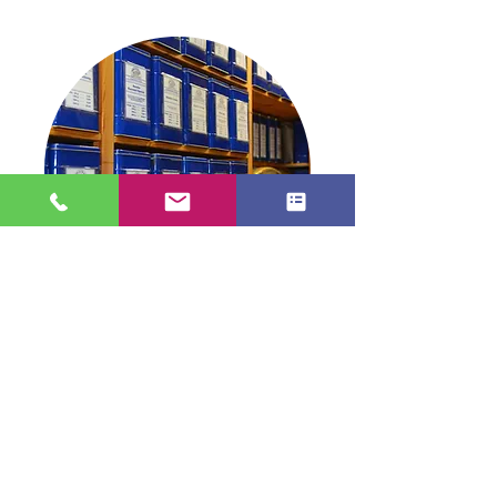
Blick in die Dose
TEE in Stade
info@tee-in-stade.de
04141 2991