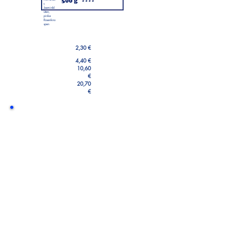
r,
Jasminbl
üten,
pinke
Rosenkno
spen
2,30 €
4,40 €
10,60
€
20,70
€