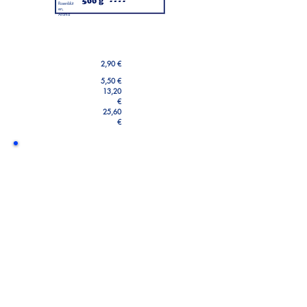
Rosenblüt
en,
Aroma
2,90 €
5,50 €
13,20
€
25,60
€