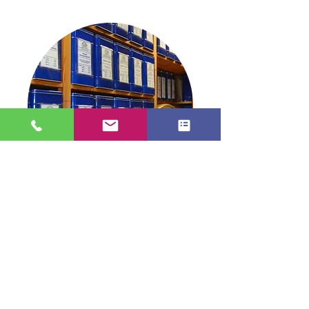
Blick in die Dose
TEE in Stade
info@tee-in-stade.de
04141 2991