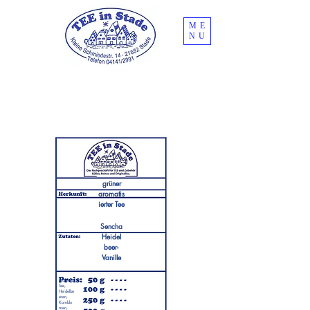
ME
NU
grüner
aromatis
ierter Tee
Sencha
Heidel
beer-
Vanille
grüner
Tee,
Heidelbe
eren,
Kornblu
men,