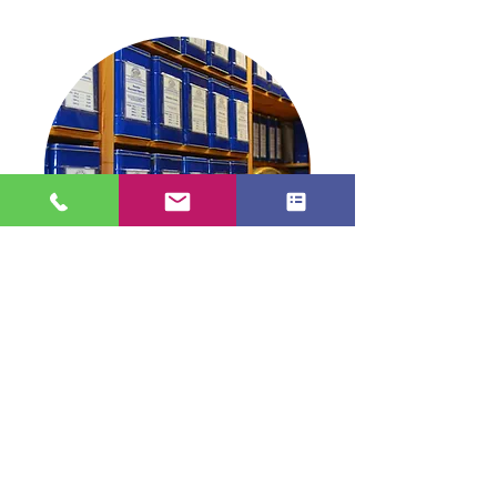
Blick in die Dose
TEE in Stade
info@tee-in-stade.de
04141 2991