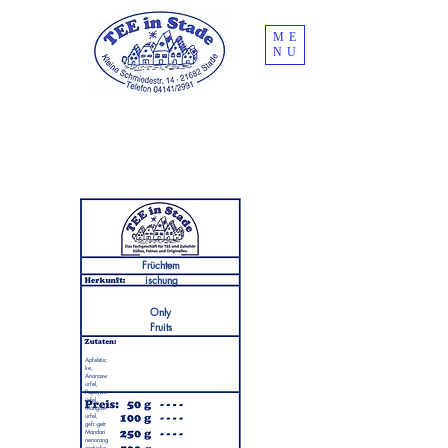
ME
NU
Früchtem
ischung
Only
Fruits
Apfelstüc
ke,
Ananasw
ürfel,
Papayaw
ürfel,
Mangow
ürfel,
gefr.-getr.
Mandari
nenorang