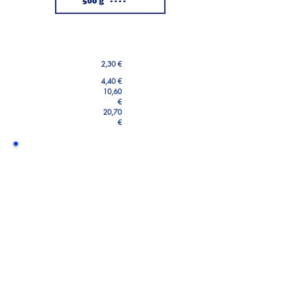
2,30 €
4,40 €
10,60
€
20,70
€