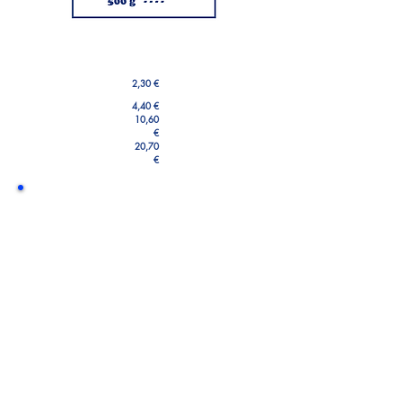
2,30 €
4,40 €
10,60
€
20,70
€