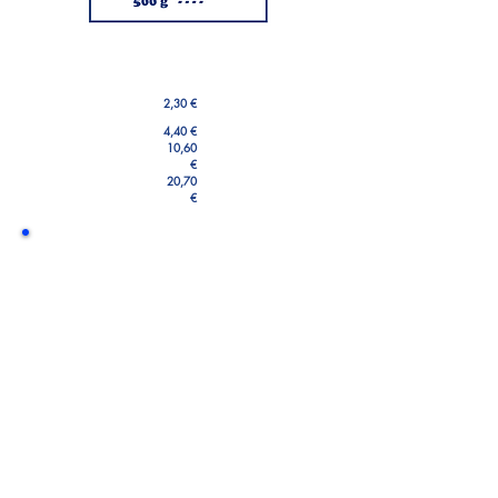
2,30 €
4,40 €
10,60
€
20,70
€