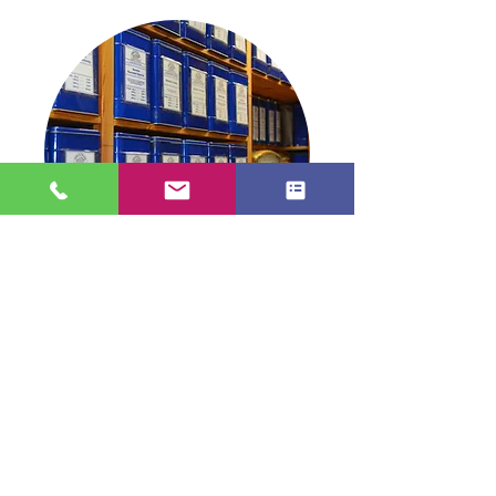
TEE in Stade
info@tee-in-stade.de
04141 2991