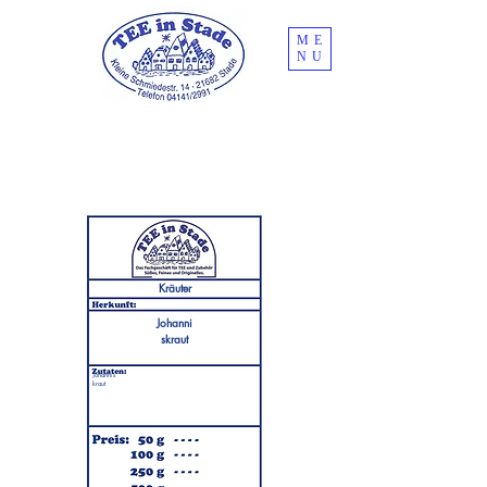
ME
NU
Kräuter
Johanni
skraut
Johannis
kraut