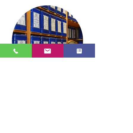
TEE in Stade
info@tee-in-stade.de
04141 2991