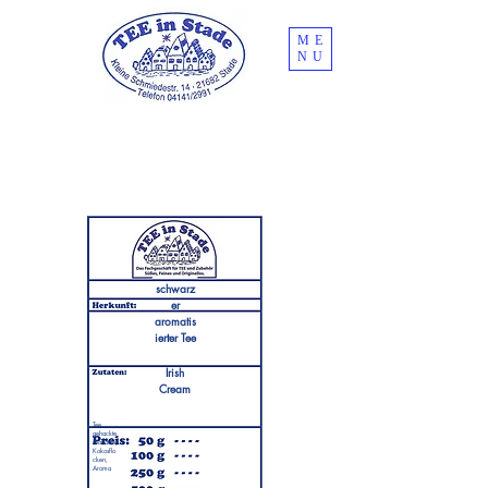
ME
NU
schwarz
er
aromatis
ierter Tee
Irish
Cream
Tee,
gehackte
Mandeln,
Kokosflo
cken,
Aroma