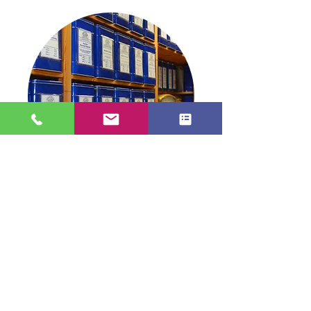
TEE in Stade
info@tee-in-stade.de
04141 2991