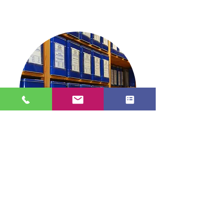
Blick in die Dose
TEE in Stade
info@tee-in-stade.de