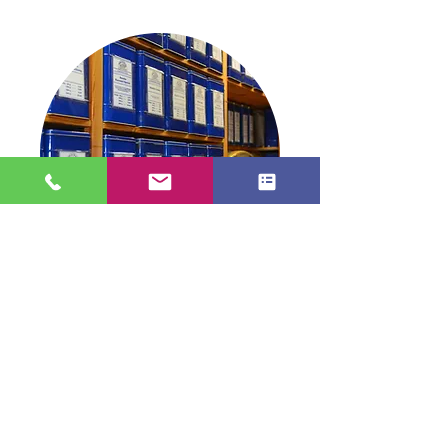
Blick in die Dose
TEE in Stade
info@tee-in-stade.de
04141 2991