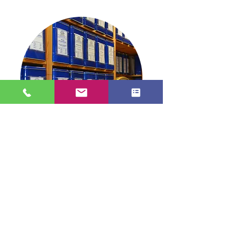
Blick in die Dose
TEE in Stade
info@tee-in-stade.de
04141 2991